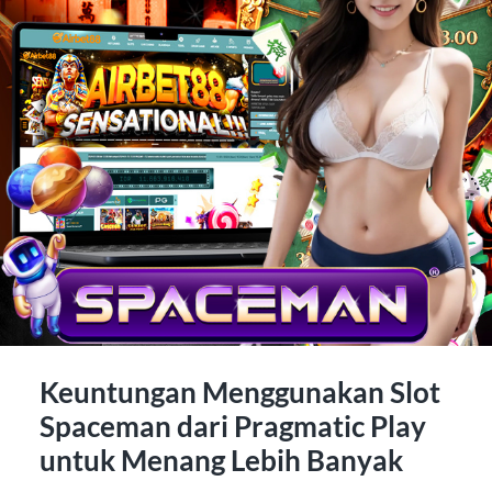
Keuntungan Menggunakan Slot
Spaceman dari Pragmatic Play
untuk Menang Lebih Banyak