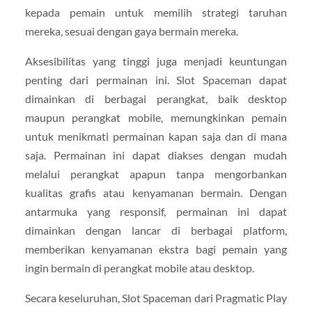
kepada pemain untuk memilih strategi taruhan
mereka, sesuai dengan gaya bermain mereka.
Aksesibilitas yang tinggi juga menjadi keuntungan
penting dari permainan ini. Slot Spaceman dapat
dimainkan di berbagai perangkat, baik desktop
maupun perangkat mobile, memungkinkan pemain
untuk menikmati permainan kapan saja dan di mana
saja. Permainan ini dapat diakses dengan mudah
melalui perangkat apapun tanpa mengorbankan
kualitas grafis atau kenyamanan bermain. Dengan
antarmuka yang responsif, permainan ini dapat
dimainkan dengan lancar di berbagai platform,
memberikan kenyamanan ekstra bagi pemain yang
ingin bermain di perangkat mobile atau desktop.
Secara keseluruhan, Slot Spaceman dari Pragmatic Play