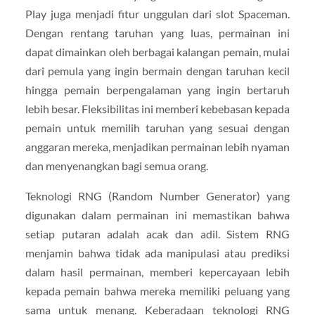
Play juga menjadi fitur unggulan dari slot Spaceman.
Dengan rentang taruhan yang luas, permainan ini
dapat dimainkan oleh berbagai kalangan pemain, mulai
dari pemula yang ingin bermain dengan taruhan kecil
hingga pemain berpengalaman yang ingin bertaruh
lebih besar. Fleksibilitas ini memberi kebebasan kepada
pemain untuk memilih taruhan yang sesuai dengan
anggaran mereka, menjadikan permainan lebih nyaman
dan menyenangkan bagi semua orang.
Teknologi RNG (Random Number Generator) yang
digunakan dalam permainan ini memastikan bahwa
setiap putaran adalah acak dan adil. Sistem RNG
menjamin bahwa tidak ada manipulasi atau prediksi
dalam hasil permainan, memberi kepercayaan lebih
kepada pemain bahwa mereka memiliki peluang yang
sama untuk menang. Keberadaan teknologi RNG