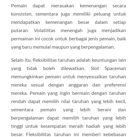
Pemain dapat merasakan kemenangan secara
konsisten, sementara juga memiliki peluang untuk
mendapatkan kemenangan besar dalam setiap
putaran. Volatilitas menengah juga menjadikan
permainan ini cocok untuk berbagai jenis pemain, baik
yang baru memulai maupun yang berpengalaman.
Selain itu, fleksibilitas taruhan adalah keuntungan lain
yang tidak boleh dilewatkan. Slot Spaceman
memungkinkan pemain untuk menyesuaikan taruhan
mereka sesuai dengan anggaran dan preferensi
mereka. Pemain yang ingin bermain dengan taruhan
rendah dapat memilih nilai taruhan yang lebih kecil,
sementara pemain yang lebih berani dan
berpengalaman dapat memilih taruhan yang lebih
tinggi untuk kesempatan meraih hadiah yang lebih
besar. Fleksibilitas taruhan ini memberi kebebasan