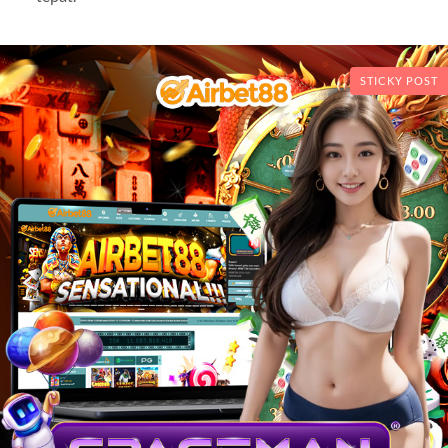
STICKY POST