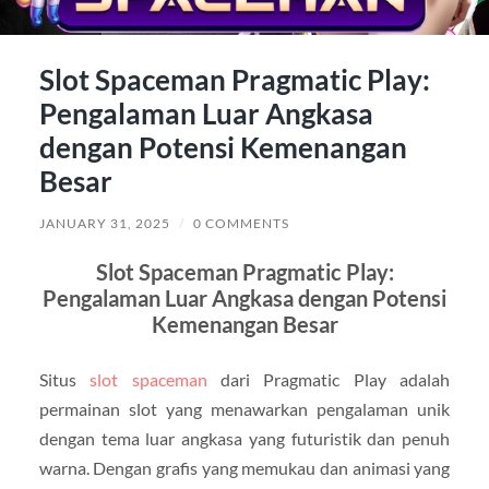
Slot Spaceman Pragmatic Play:
Pengalaman Luar Angkasa
dengan Potensi Kemenangan
Besar
JANUARY 31, 2025
/
0 COMMENTS
Slot Spaceman Pragmatic Play:
Pengalaman Luar Angkasa dengan Potensi
Kemenangan Besar
Situs
slot spaceman
dari Pragmatic Play adalah
permainan slot yang menawarkan pengalaman unik
dengan tema luar angkasa yang futuristik dan penuh
warna. Dengan grafis yang memukau dan animasi yang