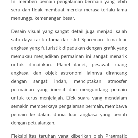
Ini memberi pemain pengalaman bermain yang lebih
seru dan tidak membuat mereka merasa terlalu lama
menunggu kemenangan besar.
Desain visual yang sangat detail juga menjadi salah
satu daya tarik utama dari slot Spaceman. Tema luar
angkasa yang futuristik dipadukan dengan grafik yang
memukau menjadikan permainan ini sangat menarik
untuk dimainkan. Planet-planet, pesawat ruang
angkasa, dan objek astronomi lainnya dirancang
dengan sangat indah, menciptakan atmosfer
permainan yang imersif dan mengundang pemain
untuk terus menjelajah. Efek suara yang mendalam
semakin memperkaya pengalaman bermain, membawa
pemain ke dalam dunia luar angkasa yang penuh
dengan petualangan.
Fleksibilitas taruhan yang diberikan oleh Pragmatic