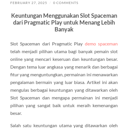
FEBRUARY 27, 2025
/
0 COMMENTS
Keuntungan Menggunakan Slot Spaceman
dari Pragmatic Play untuk Menang Lebih
Banyak
Slot Spaceman dari Pragmatic Play
demo spaceman
telah menjadi pilihan utama bagi banyak pemain slot
online yang mencari keseruan dan keuntungan besar.
Dengan tema luar angkasa yang menarik dan berbagai
fitur yang menguntungkan, permainan ini menawarkan
pengalaman bermain yang luar biasa. Artikel ini akan
mengulas berbagai keuntungan yang ditawarkan oleh
Slot Spaceman dan mengapa permainan ini menjadi
pilihan yang sangat baik untuk meraih kemenangan
besar.
Salah satu keuntungan utama yang ditawarkan oleh