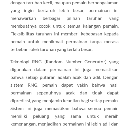
dengan taruhan kecil, maupun pemain berpengalaman
yang ingin bertaruh lebih besar, permainan ini
menawarkan berbagai pilihan taruhan yang
membuatnya cocok untuk semua kalangan pemain.
Fleksibilitas taruhan ini memberi kebebasan kepada
pemain untuk menikmati permainan tanpa merasa
terbebani oleh taruhan yang terlalu besar.
Teknologi RNG (Random Number Generator) yang
digunakan dalam permainan ini juga memastikan
bahwa setiap putaran adalah acak dan adil. Dengan
sistem RNG, pemain dapat yakin bahwa hasil
permainan sepenuhnya acak dan tidak dapat
diprediksi, yang menjamin keadilan bagi setiap pemain.
Sistem ini juga memastikan bahwa semua pemain
memiliki peluang yang sama untuk meraih
kemenangan, menjadikan permainan ini lebih adil dan