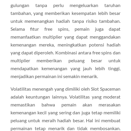
gulungan tanpa perlu mengeluarkan taruhan
tambahan, yang memberikan kesempatan lebih besar
untuk memenangkan hadiah tanpa risiko tambahan.
Selama fitur free spins, pemain juga dapat
memanfaatkan multiplier yang dapat menggandakan
kemenangan mereka, meningkatkan potensi hadiah
yang dapat diperoleh. Kombinasi antara free spins dan
multiplier memberikan peluang besar untuk
mendapatkan kemenangan yang jauh lebih tinggi,
menjadikan permainan ini semakin menarik.
Volatilitas menengah yang dimiliki oleh Slot Spaceman
adalah keuntungan lainnya. Volatilitas yang moderat
memastikan bahwa pemain akan merasakan
kemenangan kecil yang sering dan juga tetap memiliki
peluang untuk meraih hadiah besar. Hal ini membuat
permainan tetap menarik dan tidak membosankan.