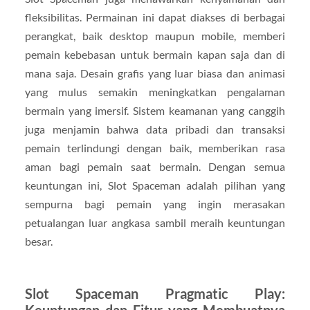
fleksibilitas. Permainan ini dapat diakses di berbagai
perangkat, baik desktop maupun mobile, memberi
pemain kebebasan untuk bermain kapan saja dan di
mana saja. Desain grafis yang luar biasa dan animasi
yang mulus semakin meningkatkan pengalaman
bermain yang imersif. Sistem keamanan yang canggih
juga menjamin bahwa data pribadi dan transaksi
pemain terlindungi dengan baik, memberikan rasa
aman bagi pemain saat bermain. Dengan semua
keuntungan ini, Slot Spaceman adalah pilihan yang
sempurna bagi pemain yang ingin merasakan
petualangan luar angkasa sambil meraih keuntungan
besar.
Slot Spaceman Pragmatic Play:
Keuntungan dan Fitur yang Membuatnya