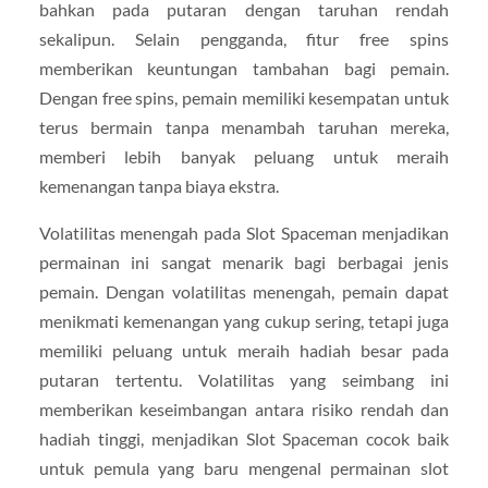
bahkan pada putaran dengan taruhan rendah
sekalipun. Selain pengganda, fitur free spins
memberikan keuntungan tambahan bagi pemain.
Dengan free spins, pemain memiliki kesempatan untuk
terus bermain tanpa menambah taruhan mereka,
memberi lebih banyak peluang untuk meraih
kemenangan tanpa biaya ekstra.
Volatilitas menengah pada Slot Spaceman menjadikan
permainan ini sangat menarik bagi berbagai jenis
pemain. Dengan volatilitas menengah, pemain dapat
menikmati kemenangan yang cukup sering, tetapi juga
memiliki peluang untuk meraih hadiah besar pada
putaran tertentu. Volatilitas yang seimbang ini
memberikan keseimbangan antara risiko rendah dan
hadiah tinggi, menjadikan Slot Spaceman cocok baik
untuk pemula yang baru mengenal permainan slot