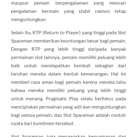
maupun pemain berpengalaman yang mencari
pengalaman bermain yang stabil namun tetap
menguntungkan.
Selain itu, RTP (Return to Player) yang tinggi pada Slot
Spaceman memberikan keuntungan besar bagi pemain.
Dengan RTP yang lebih tinggi daripada banyak
permainan slot lainnya, pemain memiliki peluang lebih
baik untuk mendapatkan kembali sebagian dari
taruhan mereka dalam bentuk kemenangan. Hal ini
memberi rasa aman bagi pemain karena mereka tahu
bahwa mereka memiliki peluang yang lebih tinggi
untuk menang. Pragmatic Play selalu berfokus pada
menciptakan permainan yang adil dan menguntungkan
bagi semua pemain, dan Slot Spaceman adalah contoh
nyata dari komitmen tersebut.
Slot Spaceman juga menawarkan kenyamanan dan