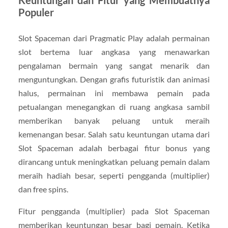
Populer
Slot Spaceman dari Pragmatic Play adalah permainan
slot bertema luar angkasa yang menawarkan
pengalaman bermain yang sangat menarik dan
menguntungkan. Dengan grafis futuristik dan animasi
halus, permainan ini membawa pemain pada
petualangan menegangkan di ruang angkasa sambil
memberikan banyak peluang untuk meraih
kemenangan besar. Salah satu keuntungan utama dari
Slot Spaceman adalah berbagai fitur bonus yang
dirancang untuk meningkatkan peluang pemain dalam
meraih hadiah besar, seperti pengganda (multiplier)
dan free spins.
Fitur pengganda (multiplier) pada Slot Spaceman
memberikan keuntungan besar bagi pemain. Ketika