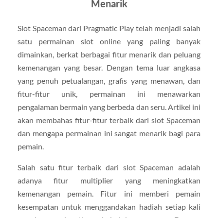
Menarik
Slot Spaceman dari Pragmatic Play telah menjadi salah
satu permainan slot online yang paling banyak
dimainkan, berkat berbagai fitur menarik dan peluang
kemenangan yang besar. Dengan tema luar angkasa
yang penuh petualangan, grafis yang menawan, dan
fitur-fitur unik, permainan ini menawarkan
pengalaman bermain yang berbeda dan seru. Artikel ini
akan membahas fitur-fitur terbaik dari slot Spaceman
dan mengapa permainan ini sangat menarik bagi para
pemain.
Salah satu fitur terbaik dari slot Spaceman adalah
adanya fitur multiplier yang meningkatkan
kemenangan pemain. Fitur ini memberi pemain
kesempatan untuk menggandakan hadiah setiap kali