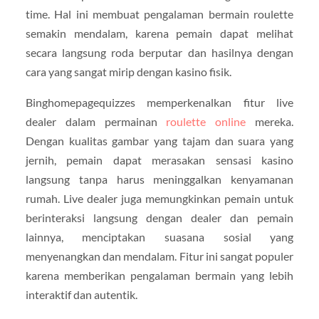
time. Hal ini membuat pengalaman bermain roulette
semakin mendalam, karena pemain dapat melihat
secara langsung roda berputar dan hasilnya dengan
cara yang sangat mirip dengan kasino fisik.
Binghomepagequizzes memperkenalkan fitur live
dealer dalam permainan
roulette online
mereka.
Dengan kualitas gambar yang tajam dan suara yang
jernih, pemain dapat merasakan sensasi kasino
langsung tanpa harus meninggalkan kenyamanan
rumah. Live dealer juga memungkinkan pemain untuk
berinteraksi langsung dengan dealer dan pemain
lainnya, menciptakan suasana sosial yang
menyenangkan dan mendalam. Fitur ini sangat populer
karena memberikan pengalaman bermain yang lebih
interaktif dan autentik.