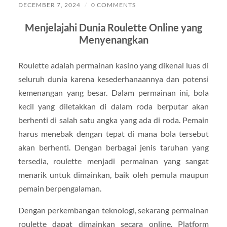
DECEMBER 7, 2024
/
0 COMMENTS
Menjelajahi Dunia Roulette Online yang
Menyenangkan
Roulette adalah permainan kasino yang dikenal luas di
seluruh dunia karena kesederhanaannya dan potensi
kemenangan yang besar. Dalam permainan ini, bola
kecil yang diletakkan di dalam roda berputar akan
berhenti di salah satu angka yang ada di roda. Pemain
harus menebak dengan tepat di mana bola tersebut
akan berhenti. Dengan berbagai jenis taruhan yang
tersedia, roulette menjadi permainan yang sangat
menarik untuk dimainkan, baik oleh pemula maupun
pemain berpengalaman.
Dengan perkembangan teknologi, sekarang permainan
roulette dapat dimainkan secara online. Platform