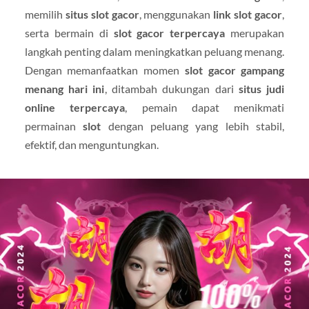
memilih
situs slot gacor
, menggunakan
link slot gacor
,
serta bermain di
slot gacor terpercaya
merupakan
langkah penting dalam meningkatkan peluang menang.
Dengan memanfaatkan momen
slot gacor gampang
menang hari ini
, ditambah dukungan dari
situs judi
online terpercaya
, pemain dapat menikmati
permainan
slot
dengan peluang yang lebih stabil,
efektif, dan menguntungkan.