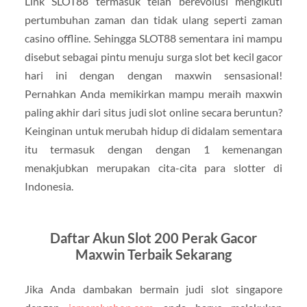
Link SLOT88 termasuk telah berevolusi mengikuti
pertumbuhan zaman dan tidak ulang seperti zaman
casino offline. Sehingga SLOT88 sementara ini mampu
disebut sebagai pintu menuju surga slot bet kecil gacor
hari ini dengan dengan maxwin sensasional!
Pernahkan Anda memikirkan mampu meraih maxwin
paling akhir dari situs judi slot online secara beruntun?
Keinginan untuk merubah hidup di didalam sementara
itu termasuk dengan dengan 1 kemenangan
menakjubkan merupakan cita-cita para slotter di
Indonesia.
Daftar Akun Slot 200 Perak Gacor
Maxwin Terbaik Sekarang
Jika Anda dambakan bermain judi slot singapore