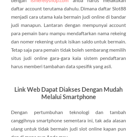
dengan
ismerelyshop.com
anda harus melakukan
daftar account terutama dahulu. Dimana daftar Slot88
menjadi cara utama kala bermain judi online di bandar
judi manapun. Lantaran dengan mempunyai account
para pemain baru mampu mendaftarkan nama rekeing
dan nomer rekening untuk isikan saldo untuk bermain.
Tetap saja para pemain tidak boleh sembarang memilih
situs judi online gara-gara kala sistem pendaftaran
harus memberi tambahan data spesifik yang asli.
Link Web Dapat Diakses Dengan Mudah
Melalui Smartphone
Dengan pertumbuhan teknologi dan tambah
canggihnya smartphone sementara ini, tak ada alasan
ulang untuk tidak bermain judi slot online kapan pun
dan di mana pun Anda mau.