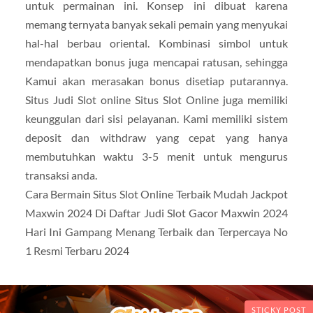
untuk permainan ini. Konsep ini dibuat karena
memang ternyata banyak sekali pemain yang menyukai
hal-hal berbau oriental. Kombinasi simbol untuk
mendapatkan bonus juga mencapai ratusan, sehingga
Kamui akan merasakan bonus disetiap putarannya.
Situs Judi Slot online Situs Slot Online juga memiliki
keunggulan dari sisi pelayanan. Kami memiliki sistem
deposit dan withdraw yang cepat yang hanya
membutuhkan waktu 3-5 menit untuk mengurus
transaksi anda.
Cara Bermain Situs Slot Online Terbaik Mudah Jackpot
Maxwin 2024 Di Daftar Judi Slot Gacor Maxwin 2024
Hari Ini Gampang Menang Terbaik dan Terpercaya No
1 Resmi Terbaru 2024
STICKY POST