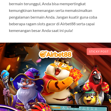
bermain terunggul, Anda bisa mempertingkat
kemungkinan kemenangan serta memaksimalkan
pengalaman bermain Anda. Jangan kuatir guna coba
beberapa ragam slots gacor di Airbet88 serta capai
kemenangan besar Anda saat ini pula!
STICKY POST