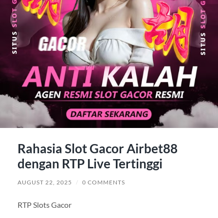
Rahasia Slot Gacor Airbet88
dengan RTP Live Tertinggi
AUGUST 22, 2025
/
0 COMMENTS
RTP Slots Gacor