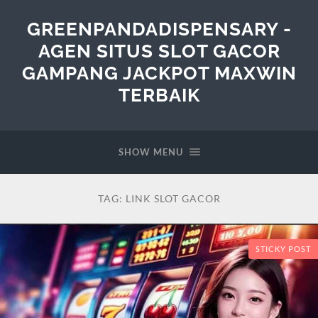
GREENPANDADISPENSARY -
AGEN SITUS SLOT GACOR
GAMPANG JACKPOT MAXWIN
TERBAIK
SHOW MENU
TAG:
LINK SLOT GACOR
STICKY POST