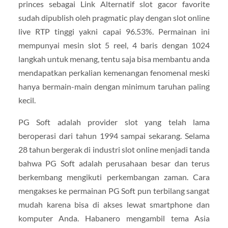
princes sebagai Link Alternatif slot gacor favorite
sudah dipublish oleh pragmatic play dengan slot online
live RTP tinggi yakni capai 96.53%. Permainan ini
mempunyai mesin slot 5 reel, 4 baris dengan 1024
langkah untuk menang, tentu saja bisa membantu anda
mendapatkan perkalian kemenangan fenomenal meski
hanya bermain-main dengan minimum taruhan paling
kecil.
PG Soft adalah provider slot yang telah lama
beroperasi dari tahun 1994 sampai sekarang. Selama
28 tahun bergerak di industri slot online menjadi tanda
bahwa PG Soft adalah perusahaan besar dan terus
berkembang mengikuti perkembangan zaman. Cara
mengakses ke permainan PG Soft pun terbilang sangat
mudah karena bisa di akses lewat smartphone dan
komputer Anda. Habanero mengambil tema Asia