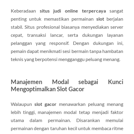
Keberadaan
situs judi online terpercaya
sangat
penting untuk memastikan permainan
slot
berjalan
stabil. Situs profesional biasanya menyediakan server
cepat, transaksi lancar, serta dukungan layanan
pelanggan yang responsif. Dengan dukungan ini,
pemain dapat menikmati sesi bermain tanpa hambatan
teknis yang berpotensi mengganggu peluang menang.
Manajemen Modal sebagai Kunci
Mengoptimalkan Slot Gacor
Walaupun
slot gacor
menawarkan peluang menang
lebih tinggi, manajemen modal tetap menjadi faktor
utama dalam permainan. Disarankan memulai
permainan dengan taruhan kecil untuk membaca ritme