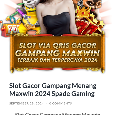
Slot Gacor Gampang Menang
Maxwin 2024 Spade Gaming
SEPTEMBER 28, 2024
/
0 COMMENTS
Slot Gacor Gampang Menang Maxwin