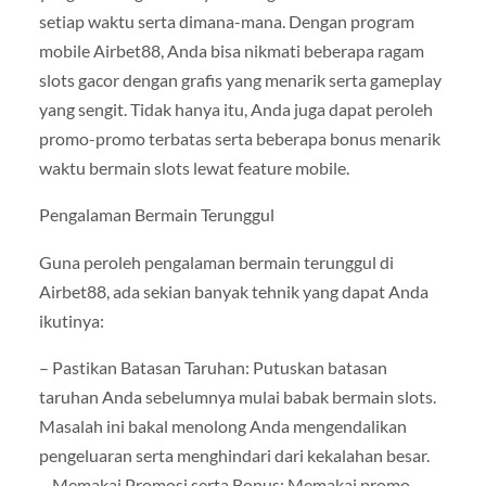
setiap waktu serta dimana-mana. Dengan program
mobile Airbet88, Anda bisa nikmati beberapa ragam
slots gacor dengan grafis yang menarik serta gameplay
yang sengit. Tidak hanya itu, Anda juga dapat peroleh
promo-promo terbatas serta beberapa bonus menarik
waktu bermain slots lewat feature mobile.
Pengalaman Bermain Terunggul
Guna peroleh pengalaman bermain terunggul di
Airbet88, ada sekian banyak tehnik yang dapat Anda
ikutinya:
– Pastikan Batasan Taruhan: Putuskan batasan
taruhan Anda sebelumnya mulai babak bermain slots.
Masalah ini bakal menolong Anda mengendalikan
pengeluaran serta menghindari dari kekalahan besar.
– Memakai Promosi serta Bonus: Memakai promo-