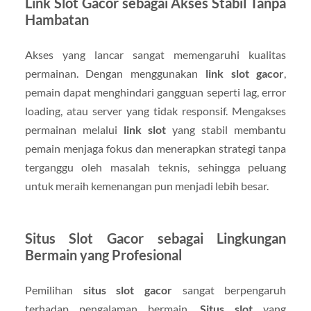
Link Slot Gacor sebagai Akses Stabil Tanpa
Hambatan
Akses yang lancar sangat memengaruhi kualitas
permainan. Dengan menggunakan
link slot gacor
,
pemain dapat menghindari gangguan seperti lag, error
loading, atau server yang tidak responsif. Mengakses
permainan melalui
link slot
yang stabil membantu
pemain menjaga fokus dan menerapkan strategi tanpa
terganggu oleh masalah teknis, sehingga peluang
untuk meraih kemenangan pun menjadi lebih besar.
Situs Slot Gacor sebagai Lingkungan
Bermain yang Profesional
Pemilihan
situs slot gacor
sangat berpengaruh
terhadap pengalaman bermain.
Situs slot
yang