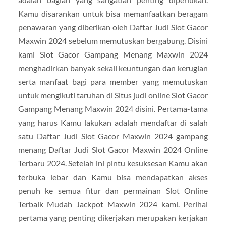
Kamu disarankan untuk bisa memanfaatkan beragam
penawaran yang diberikan oleh Daftar Judi Slot Gacor
Maxwin 2024 sebelum memutuskan bergabung. Disini
kami Slot Gacor Gampang Menang Maxwin 2024
menghadirkan banyak sekali keuntungan dan kerugian
serta manfaat bagi para member yang memutuskan
untuk mengikuti taruhan di Situs judi online Slot Gacor
Gampang Menang Maxwin 2024 disini. Pertama-tama
yang harus Kamu lakukan adalah mendaftar di salah
satu Daftar Judi Slot Gacor Maxwin 2024 gampang
menang Daftar Judi Slot Gacor Maxwin 2024 Online
Terbaru 2024. Setelah ini pintu kesuksesan Kamu akan
terbuka lebar dan Kamu bisa mendapatkan akses
penuh ke semua fitur dan permainan Slot Online
Terbaik Mudah Jackpot Maxwin 2024 kami. Perihal
pertama yang penting dikerjakan merupakan kerjakan