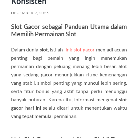
Konsisten
DECEMBER 9, 2025
Slot Gacor sebagai Panduan Utama dalam
Memilih Permainan Slot
Dalam dunia
slot
, istilah
link slot gacor
menjadi acuan
penting bagi pemain yang ingin menemukan
permainan dengan peluang menang lebih besar. Slot
yang sedang gacor menunjukkan ritme kemenangan
yang stabil, simbol penting yang muncul lebih sering,
serta fitur bonus yang aktif tanpa perlu menunggu
banyak putaran. Karena itu, informasi mengenai
slot
gacor hari ini
selalu dicari untuk menentukan waktu
yang tepat memulai permainan.