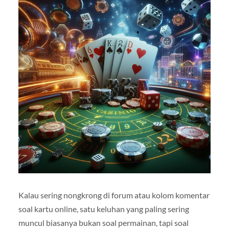
Kalau sering nongkrong di forum atau kolom komentar
soal kartu online, satu keluhan yang paling sering
muncul biasanya bukan soal permainan, tapi soal