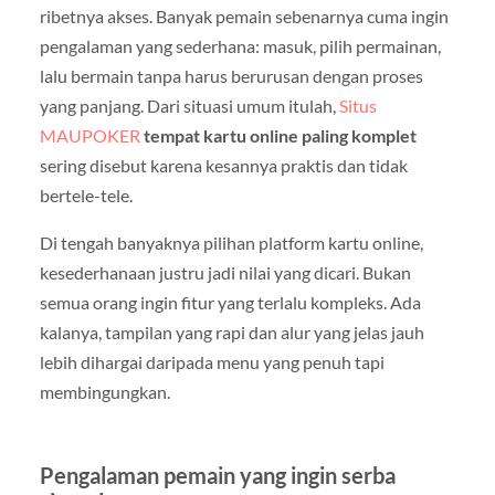
ribetnya akses. Banyak pemain sebenarnya cuma ingin
pengalaman yang sederhana: masuk, pilih permainan,
lalu bermain tanpa harus berurusan dengan proses
yang panjang. Dari situasi umum itulah,
Situs
MAUPOKER
tempat kartu online paling komplet
sering disebut karena kesannya praktis dan tidak
bertele-tele.
Di tengah banyaknya pilihan platform kartu online,
kesederhanaan justru jadi nilai yang dicari. Bukan
semua orang ingin fitur yang terlalu kompleks. Ada
kalanya, tampilan yang rapi dan alur yang jelas jauh
lebih dihargai daripada menu yang penuh tapi
membingungkan.
Pengalaman pemain yang ingin serba