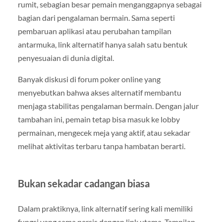
rumit, sebagian besar pemain menganggapnya sebagai
bagian dari pengalaman bermain. Sama seperti
pembaruan aplikasi atau perubahan tampilan
antarmuka, link alternatif hanya salah satu bentuk
penyesuaian di dunia digital.
Banyak diskusi di forum poker online yang
menyebutkan bahwa akses alternatif membantu
menjaga stabilitas pengalaman bermain. Dengan jalur
tambahan ini, pemain tetap bisa masuk ke lobby
permainan, mengecek meja yang aktif, atau sekadar
melihat aktivitas terbaru tanpa hambatan berarti.
Bukan sekadar cadangan biasa
Dalam praktiknya, link alternatif sering kali memiliki
fungsi yang sama persis dengan link utama. Tampilan,