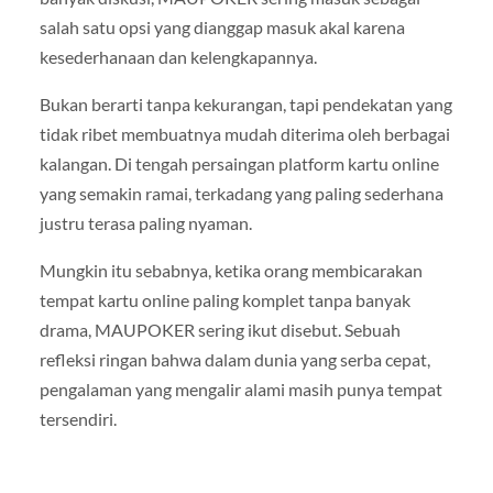
salah satu opsi yang dianggap masuk akal karena
kesederhanaan dan kelengkapannya.
Bukan berarti tanpa kekurangan, tapi pendekatan yang
tidak ribet membuatnya mudah diterima oleh berbagai
kalangan. Di tengah persaingan platform kartu online
yang semakin ramai, terkadang yang paling sederhana
justru terasa paling nyaman.
Mungkin itu sebabnya, ketika orang membicarakan
tempat kartu online paling komplet tanpa banyak
drama, MAUPOKER sering ikut disebut. Sebuah
refleksi ringan bahwa dalam dunia yang serba cepat,
pengalaman yang mengalir alami masih punya tempat
tersendiri.