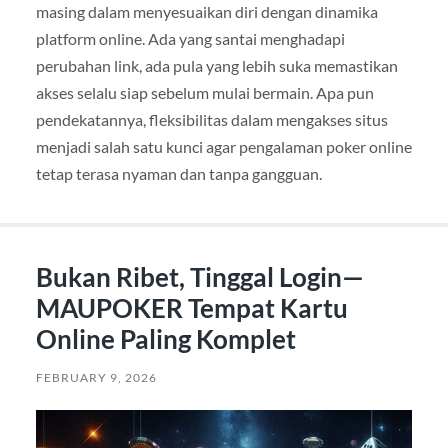
masing dalam menyesuaikan diri dengan dinamika
platform online. Ada yang santai menghadapi
perubahan link, ada pula yang lebih suka memastikan
akses selalu siap sebelum mulai bermain. Apa pun
pendekatannya, fleksibilitas dalam mengakses situs
menjadi salah satu kunci agar pengalaman poker online
tetap terasa nyaman dan tanpa gangguan.
Bukan Ribet, Tinggal Login—
MAUPOKER Tempat Kartu
Online Paling Komplet
FEBRUARY 9, 2026