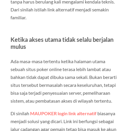
tanpa harus berulang kali mengalami kendala teknis.
Dari sinilah istilah link alternatif menjadi semakin
familiar.
Ketika akses utama tidak selalu berjalan
mulus
Ada masa-masa tertentu ketika halaman utama
sebuah situs poker online terasa lebih lambat atau
bahkan tidak dapat dibuka sama sekali. Bukan berarti
situs tersebut bermasalah secara keseluruhan, tetapi
bisa saja terjadi penyesuaian server, pemeliharaan
sistem, atau pembatasan akses di wilayah tertentu.
Di sinilah
MAUPOKER login link alternatif
biasanya
menjadi solusi yang dicari. Link ini berfungsi sebagai
jalur cadangan agar pemain tetap bisa masuk ke akun