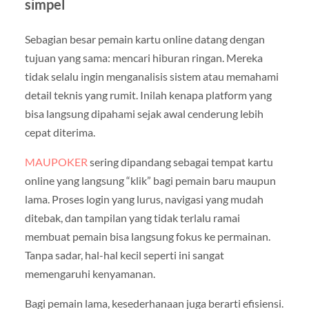
simpel
Sebagian besar pemain kartu online datang dengan
tujuan yang sama: mencari hiburan ringan. Mereka
tidak selalu ingin menganalisis sistem atau memahami
detail teknis yang rumit. Inilah kenapa platform yang
bisa langsung dipahami sejak awal cenderung lebih
cepat diterima.
MAUPOKER
sering dipandang sebagai tempat kartu
online yang langsung “klik” bagi pemain baru maupun
lama. Proses login yang lurus, navigasi yang mudah
ditebak, dan tampilan yang tidak terlalu ramai
membuat pemain bisa langsung fokus ke permainan.
Tanpa sadar, hal-hal kecil seperti ini sangat
memengaruhi kenyamanan.
Bagi pemain lama, kesederhanaan juga berarti efisiensi.