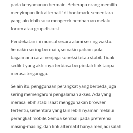
pada kenyamanan bermain. Beberapa orang memilih
menyimpan link alternatif di bookmark, sementara
yang lain lebih suka mengecek pembaruan melalui
forum atau grup diskusi.
Pendekatan ini muncul secara alami seiring waktu.
Semakin sering bermain, semakin paham pula
bagaimana cara menjaga koneksi tetap stabil. Tidak
sedikit yang akhirnya terbiasa berpindah link tanpa
merasa terganggu.
Selain itu, penggunaan perangkat yang berbeda juga
sering memengaruhi pengalaman akses. Ada yang
merasa lebih stabil saat menggunakan browser
tertentu, sementara yang lain lebih nyaman melalui
perangkat mobile. Semua kembali pada preferensi
masing-masing, dan link alternatif hanya menjadi salah