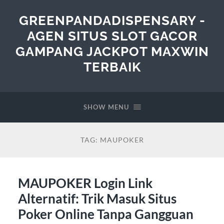
GREENPANDADISPENSARY -
AGEN SITUS SLOT GACOR
GAMPANG JACKPOT MAXWIN
TERBAIK
SHOW MENU
TAG:
MAUPOKER
MAUPOKER Login Link
Alternatif: Trik Masuk Situs
Poker Online Tanpa Gangguan