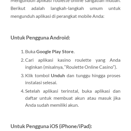
Mengunduh aplikasi roulette online sangatlah mudah.
Berikut adalah langkah-langkah umum untuk
mengunduh aplikasi di perangkat mobile Anda:
Untuk Pengguna Android:
Buka
Google Play Store
.
Cari aplikasi kasino roulette yang Anda
inginkan (misalnya, “Roulette Online Casino”).
Klik tombol
Unduh
dan tunggu hingga proses
instalasi selesai.
Setelah aplikasi terinstal, buka aplikasi dan
daftar untuk membuat akun atau masuk jika
Anda sudah memiliki akun.
Untuk Pengguna iOS (iPhone/iPad):