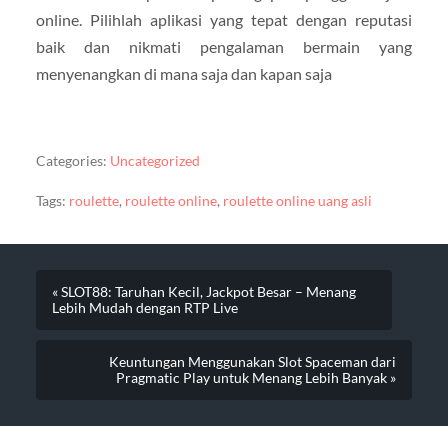
online. Pilihlah aplikasi yang tepat dengan reputasi
baik dan nikmati pengalaman bermain yang
menyenangkan di mana saja dan kapan saja
Categories:
Uncategorized
Tags:
roulette
,
roulette online
,
roulette online uang asli
« SLOT88: Taruhan Kecil, Jackpot Besar – Menang
Lebih Mudah dengan RTP Live
Keuntungan Menggunakan Slot Spaceman dari
Pragmatic Play untuk Menang Lebih Banyak »