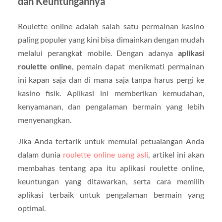
dan Keuntungannya
Roulette online adalah salah satu permainan kasino
paling populer yang kini bisa dimainkan dengan mudah
melalui perangkat mobile. Dengan adanya
aplikasi
roulette online
, pemain dapat menikmati permainan
ini kapan saja dan di mana saja tanpa harus pergi ke
kasino fisik. Aplikasi ini memberikan kemudahan,
kenyamanan, dan pengalaman bermain yang lebih
menyenangkan.
Jika Anda tertarik untuk memulai petualangan Anda
dalam dunia
roulette online uang asli
, artikel ini akan
membahas tentang apa itu aplikasi roulette online,
keuntungan yang ditawarkan, serta cara memilih
aplikasi terbaik untuk pengalaman bermain yang
optimal.