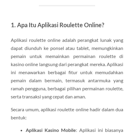
1. Apa Itu Aplikasi Roulette Online?
Aplikasi roulette online adalah perangkat lunak yang
dapat diunduh ke ponsel atau tablet, memungkinkan
pemain untuk memainkan permainan roulette di
kasino online langsung dari perangkat mereka. Aplikasi
ini menawarkan berbagai fitur untuk memudahkan
pemain dalam bermain, termasuk antarmuka yang
ramah pengguna, berbagai pilihan permainan roulette,
serta transaksi yang cepat dan aman.
Secara umum, aplikasi roulette online hadir dalam dua
bentuk:
Aplikasi Kasino Mobile
: Aplikasi ini biasanya