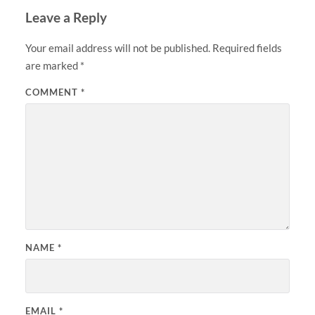
Leave a Reply
Your email address will not be published.
Required fields
are marked
*
COMMENT
*
NAME
*
EMAIL
*