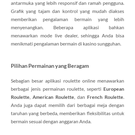
antarmuka yang lebih responsif dan ramah pengguna.
Grafik yang tajam dan kontrol yang mudah diakses
memberikan pengalaman bermain yang lebih
menyenangkan. Beberapa aplikasi bahkan
menawarkan mode live dealer, sehingga Anda bisa
menikmati pengalaman bermain di kasino sungguhan.
Pilihan Permainan yang Beragam
Sebagian besar aplikasi roulette online menawarkan
berbagai jenis permainan roulette, seperti
European
Roulette
,
American Roulette
, dan
French Roulette
.
Anda juga dapat memilih dari berbagai meja dengan
taruhan yang berbeda, memberikan fleksibilitas untuk
bermain sesuai dengan anggaran Anda.