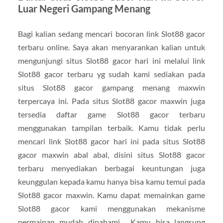
Luar Negeri Gampang Menang
Bagi kalian sedang mencari bocoran link Slot88 gacor
terbaru online. Saya akan menyarankan kalian untuk
mengunjungi situs Slot88 gacor hari ini melalui link
Slot88 gacor terbaru yg sudah kami sediakan pada
situs Slot88 gacor gampang menang maxwin
terpercaya ini. Pada situs Slot88 gacor maxwin juga
tersedia daftar game Slot88 gacor terbaru
menggunakan tampilan terbaik. Kamu tidak perlu
mencari link Slot88 gacor hari ini pada situs Slot88
gacor maxwin abal abal, disini situs Slot88 gacor
terbaru menyediakan berbagai keuntungan juga
keunggulan kepada kamu hanya bisa kamu temui pada
Slot88 gacor maxwin. Kamu dapat memainkan game
Slot88 gacor kami menggunakan mekanisme
permainan mudah dipahami . Kamu bisa langsung