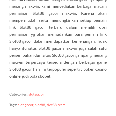
menang maxwin, kami menyediakan berbagai macam
permainan Slot88 gacor maxwin. Karena akan
mempermudah serta memungkinkan setiap pemain
link Slot88 gacor terbaru dalam memilih opsi
permainan yg akan memudahkan para pemain link
Slot88 gacor dalam mendapatkan kemenangan. Tidak
hanya itu situs Slot88 gacor maxwin juga salah satu
persembahan dari situs Slot88 gacor gampang menang
maxwin terpercaya tersedia dengan berbagai game
Slot88 gacor hari ini terpopuler seperti : poker, casino
online, judi bola sbobet.
Categories:
slot gacor
Tags:
slot gacor
,
slot88
,
slot88 resmi