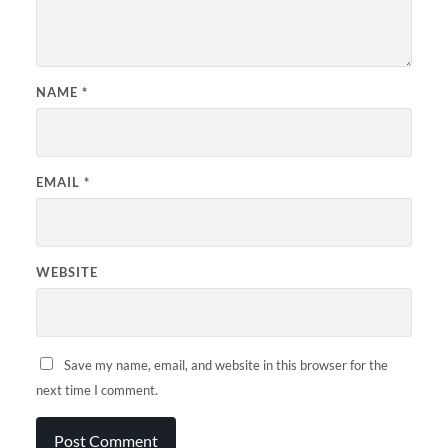
NAME
*
EMAIL
*
WEBSITE
Save my name, email, and website in this browser for the
next time I comment.