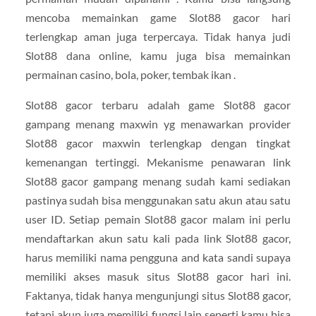
mencoba memainkan game Slot88 gacor hari
terlengkap aman juga terpercaya. Tidak hanya judi
Slot88 dana online, kamu juga bisa memainkan
permainan casino, bola, poker, tembak ikan .
Slot88 gacor terbaru adalah game Slot88 gacor
gampang menang maxwin yg menawarkan provider
Slot88 gacor maxwin terlengkap dengan tingkat
kemenangan tertinggi. Mekanisme penawaran link
Slot88 gacor gampang menang sudah kami sediakan
pastinya sudah bisa menggunakan satu akun atau satu
user ID. Setiap pemain Slot88 gacor malam ini perlu
mendaftarkan akun satu kali pada link Slot88 gacor,
harus memiliki nama pengguna and kata sandi supaya
memiliki akses masuk situs Slot88 gacor hari ini.
Faktanya, tidak hanya mengunjungi situs Slot88 gacor,
tetapi akun juga memiliki fungsi lain seperti kamu bisa