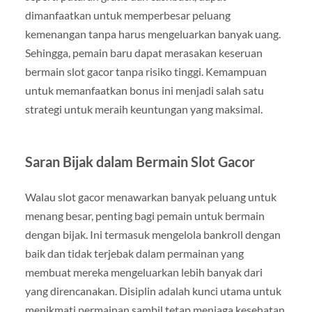
dimanfaatkan untuk memperbesar peluang
kemenangan tanpa harus mengeluarkan banyak uang.
Sehingga, pemain baru dapat merasakan keseruan
bermain slot gacor tanpa risiko tinggi. Kemampuan
untuk memanfaatkan bonus ini menjadi salah satu
strategi untuk meraih keuntungan yang maksimal.
Saran Bijak dalam Bermain Slot Gacor
Walau slot gacor menawarkan banyak peluang untuk
menang besar, penting bagi pemain untuk bermain
dengan bijak. Ini termasuk mengelola bankroll dengan
baik dan tidak terjebak dalam permainan yang
membuat mereka mengeluarkan lebih banyak dari
yang direncanakan. Disiplin adalah kunci utama untuk
menikmati permainan sambil tetap menjaga kesehatan