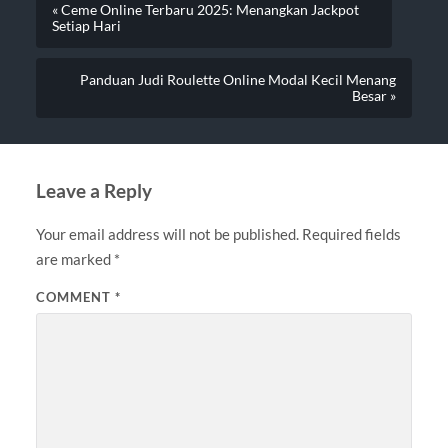
« Ceme Online Terbaru 2025: Menangkan Jackpot
Setiap Hari
Panduan Judi Roulette Online Modal Kecil Menang
Besar »
Leave a Reply
Your email address will not be published.
Required fields
are marked
*
COMMENT
*