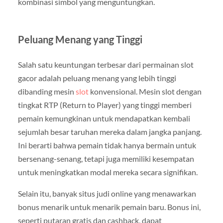
kombinasi simbol yang menguntungkan.
Peluang Menang yang Tinggi
Salah satu keuntungan terbesar dari permainan slot
gacor adalah peluang menang yang lebih tinggi
dibanding mesin
slot
konvensional. Mesin slot dengan
tingkat RTP (Return to Player) yang tinggi memberi
pemain kemungkinan untuk mendapatkan kembali
sejumlah besar taruhan mereka dalam jangka panjang.
Ini berarti bahwa pemain tidak hanya bermain untuk
bersenang-senang, tetapi juga memiliki kesempatan
untuk meningkatkan modal mereka secara signifikan.
Selain itu, banyak situs judi online yang menawarkan
bonus menarik untuk menarik pemain baru. Bonus ini,
seperti putaran gratis dan cashback, dapat