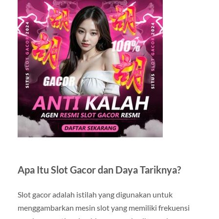
Apa Itu Slot Gacor dan Daya Tariknya?
Slot gacor adalah istilah yang digunakan untuk
menggambarkan mesin slot yang memiliki frekuensi