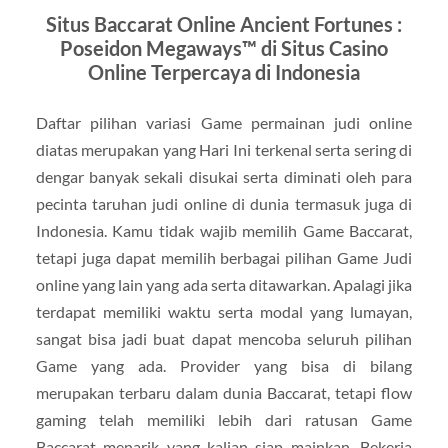
Situs Baccarat Online Ancient Fortunes :
Poseidon Megaways™ di Situs Casino
Online Terpercaya di Indonesia
Daftar pilihan variasi Game permainan judi online
diatas merupakan yang Hari Ini terkenal serta sering di
dengar banyak sekali disukai serta diminati oleh para
pecinta taruhan judi online di dunia termasuk juga di
Indonesia. Kamu tidak wajib memilih Game Baccarat,
tetapi juga dapat memilih berbagai pilihan Game Judi
online yang lain yang ada serta ditawarkan. Apalagi jika
terdapat memiliki waktu serta modal yang lumayan,
sangat bisa jadi buat dapat mencoba seluruh pilihan
Game yang ada. Provider yang bisa di bilang
merupakan terbaru dalam dunia Baccarat, tetapi flow
gaming telah memiliki lebih dari ratusan Game
Baccarat menarik yang kalian siap mainkan. Bekerja