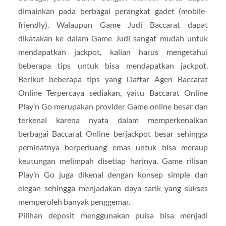
dimainkan pada berbagai perangkat gadet (mobile-
friendly). Walaupun Game Judi Baccarat dapat
dikatakan ke dalam Game Judi sangat mudah untuk
mendapatkan jackpot, kalian harus mengetahui
beberapa tips untuk bisa mendapatkan jackpot.
Berikut beberapa tips yang Daftar Agen Baccarat
Online Terpercaya sediakan, yaitu Baccarat Online
Play’n Go merupakan provider Game online besar dan
terkenal karena nyata dalam memperkenalkan
berbagai Baccarat Online berjackpot besar sehingga
peminatnya berperluang emas untuk bisa meraup
keutungan melimpah disetiap harinya. Game rilisan
Play’n Go juga dikenal dengan konsep simple dan
elegan sehingga menjadakan daya tarik yang sukses
memperoleh banyak penggemar.
Pilihan deposit menggunakan pulsa bisa menjadi