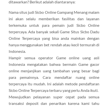
ditawarkan? Berikut adalah diantaranya:
Nama situs judi Sicbo Online Gampang Menang malam
ini akan selalu memberikan fasilitas dan layanan
terkemuka untuk para pemain judi Sicbo Online
terpercaya. Ada banyak sekali Game Situs Sicbo Dadu
Online Terpercaya yang bisa anda mainkan dengan
hanya menggunakan bet rendah atau kecil termurah di
Indonesia.
Hampir semua operator Game online uang asli
Indonesia mengatakan bahwa bermain Game gacor
online menjanjikan uang tambahan yang besar bagi
para pemainnya. Cara mendaftar ruang online
terpercaya itu mudah. Ini adalah metode pendaftaran
Sicbo Online Terpercaya terbaru yang perlu Anda ikuti.
Mewujudkan pelayanan super cepat pada semua
transaksi deposit dan penarikan karena kami tahu