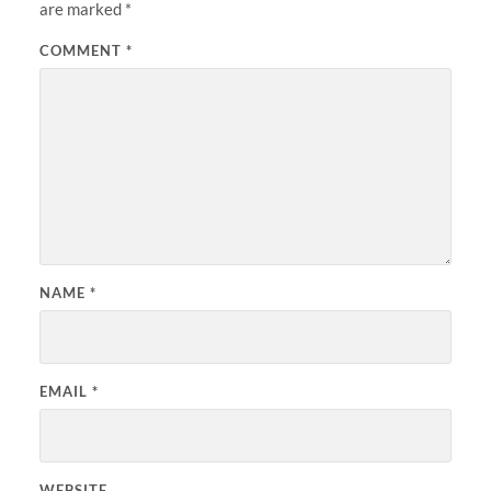
are marked
*
COMMENT
*
NAME
*
EMAIL
*
WEBSITE